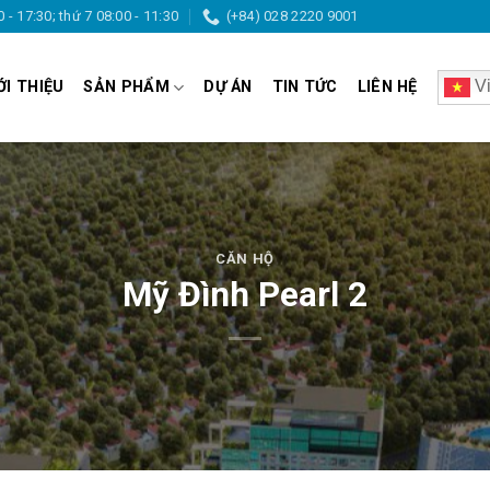
0 - 17:30; thứ 7 08:00 - 11:30
(+84) 028 2220 9001
Vi
ỚI THIỆU
SẢN PHẨM
DỰ ÁN
TIN TỨC
LIÊN HỆ
CĂN HỘ
Mỹ Đình Pearl 2