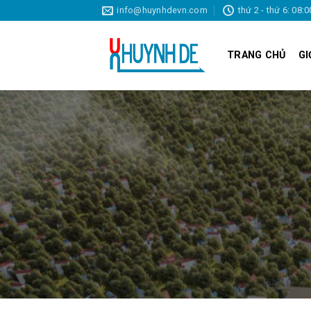
Skip
info@huynhdevn.com
thứ 2 - thứ 6: 08:0
to
content
TRANG CHỦ
GI