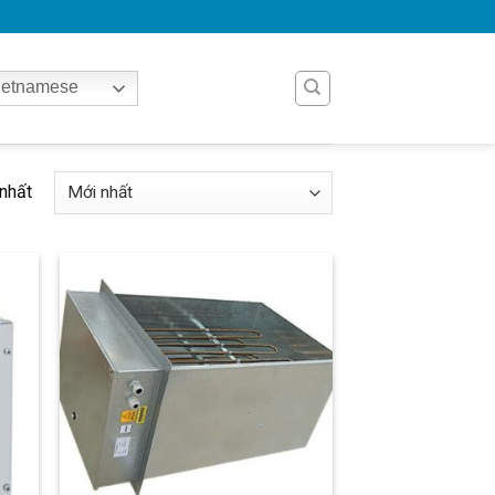
etnamese
 nhất
 to
Add to
list
wishlist