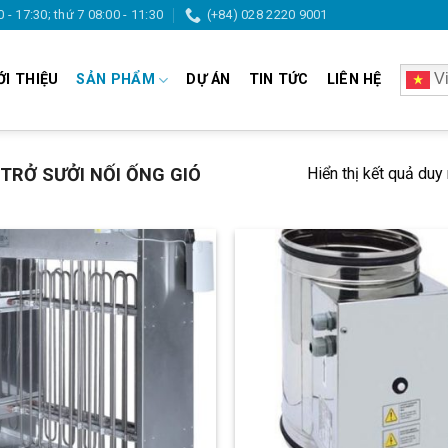
0 - 17:30; thứ 7 08:00 - 11:30
(+84) 028 2220 9001
Vi
ỚI THIỆU
SẢN PHẨM
DỰ ÁN
TIN TỨC
LIÊN HỆ
Hiển thị kết quả duy
 TRỞ SƯỞI NỐI ỐNG GIÓ
Add to
Add
wishlist
wish