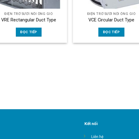
ĐIỆN TRỞ SƯỞI NỐI ỐNG GIÓ
ĐIỆN TRỞ SƯỞI NỐI ỐNG GIÓ
VRE Rectangular Duct Type
VCE Circular Duct Type
ĐỌC TIẾP
ĐỌC TIẾP
Kết nối
Liên hệ