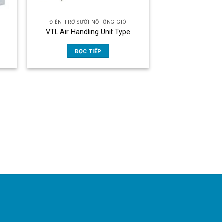
ĐIỆN TRỞ SƯỞI NỐI ỐNG GIÓ
VTL Air Handling Unit Type
ĐỌC TIẾP