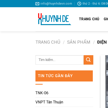
Skip
info@huynhdevn.com
thứ 2 - thứ 6: 08:0
to
content
TRANG CHỦ
GI
TRANG CHỦ
/
SẢN PHẨM
/
ĐIỆN
TIN TỨC GẦN ĐÂY
TNK-06
VNPT Tân Thuận