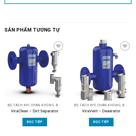
SẢN PHẨM TƯƠNG TỰ
Add to
Add to
wishlist
wishlist
BỘ TÁCH KHÍ CHÂN KHÔNG, BỘ LỌC CẶN
BỘ TÁCH KHÍ CHÂN KHÔNG, BỘ LỌC CẶN
ViraClean – Dirt Separator
ViraVent – Deaerator
ĐỌC TIẾP
ĐỌC TIẾP