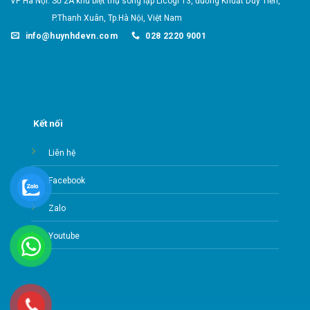
VP Hà Nội: Số 2A khu biệt thự song lập Licogi 13, đường Khuất Duy Tiến,
P.Thanh Xuân,
Tp.Hà Nội, Việt Nam
info@huynhdevn.com
028 2220 9001
Kết nối
Liên hệ
Facebook
Zalo
Youtube